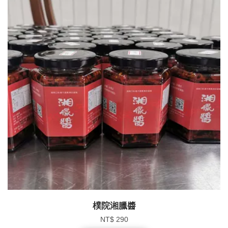
樸院湘臘醬
NT$ 290