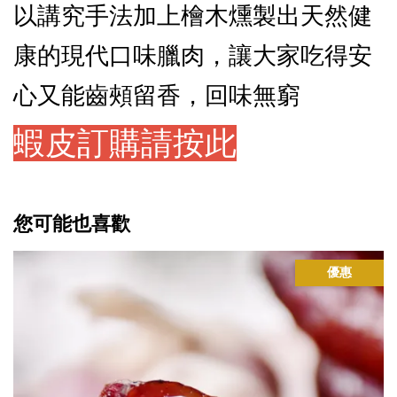
以講究手法加上檜木燻製出天然健
康的現代口味臘肉，讓大家吃得安
心又能齒頰留香，回味無窮
蝦皮訂購請按此
您可能也喜歡
優惠