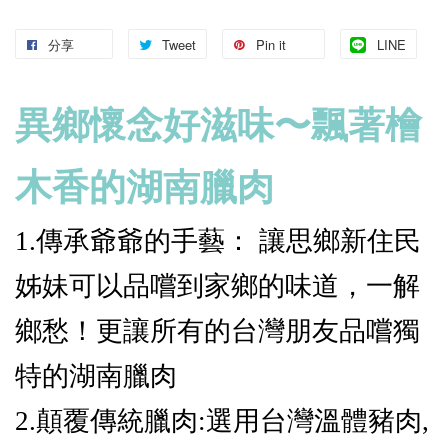
分享
Tweet
Pin it
LINE
異鄉懷念好滋味〜飄著檜
木香的湖南臘肉
1.傳承爺爺的手藝： 讓思鄉新住民
姊妹可以品嚐到家鄉的味道，一解
鄉愁！更讓所有的台灣朋友品嚐獨
特的湖南臘肉
2.顛覆傳統臘肉:選用台灣溫體豬肉,